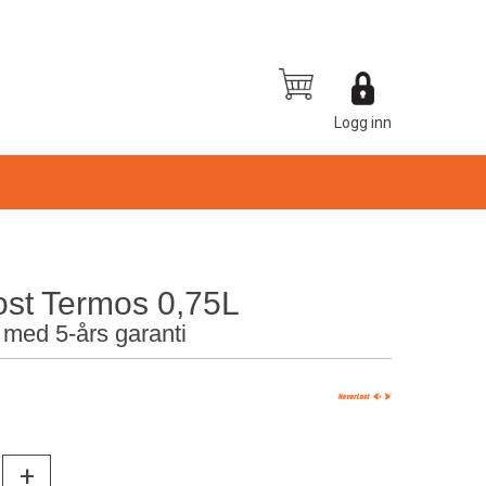
Logg inn
st Termos 0,75L
 med 5-års garanti
0
+