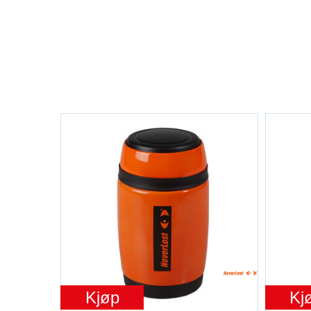
Kjøp
Kj