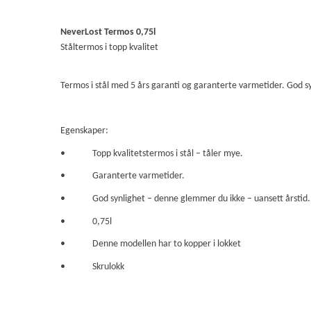
NeverLost Termos 0,75l
Ståltermos i topp kvalitet
Termos i stål med 5 års garanti og garanterte varmetider. God s
Egenskaper:
•
Topp kvalitetstermos i stål – tåler mye.
•
Garanterte varmetider.
•
God synlighet – denne glemmer du ikke – uansett årstid.
•
0,75l
•
Denne modellen har to kopper i lokket
•
Skrulokk