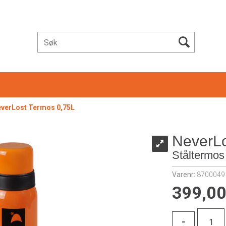
verLost Termos 0,75L
NeverLo
Ståltermos
Varenr:
8700049
399,0
-