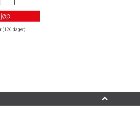
jøp
r (
126
dager)